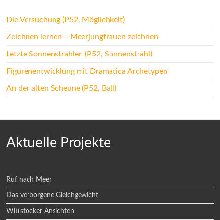
Die Versuchung (P52, Möglichkeit)
Zeichnen lernen – Meerjungfrauen zeichnen
Letzte Sonnenstrahlen (P52, Sonnenstrahl)
Figurenentwicklung mit Dramatica Archetypen
An der alten Scheune (P52, Ball)
Aktuelle Projekte
Ruf nach Meer
Das verborgene Gleichgewicht
Wittstocker Ansichten