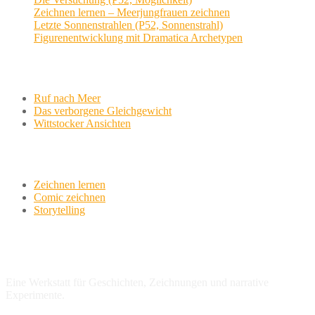
Zeichnen lernen – Meerjungfrauen zeichnen
Letzte Sonnenstrahlen (P52, Sonnenstrahl)
Figurenentwicklung mit Dramatica Archetypen
Aktuelle Projekte
Ruf nach Meer
Das verborgene Gleichgewicht
Wittstocker Ansichten
Werkstatt
Zeichnen lernen
Comic zeichnen
Storytelling
variationsphase.de
Eine Werkstatt für Geschichten, Zeichnungen und narrative
Experimente.