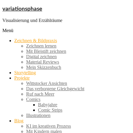
Zum
variationsphase
Inhalt
springen
Visualisierung und Erzählräume
Menü
Zeichnen & Bildpraxis
Zeichnen lernen
Mit Bleistift zeichnen
Digital zeichnen
Material Reviews
Mein Skizzenbuch
Storytelling
Projekte
Wittstocker Ansichten
Das verborgene Gleichgewicht
Ruf nach Meer
Comics
Babyjahre
Comic Strips
Illustrationen
Blog
KI im kreativen Prozess
Mit Kindern malen