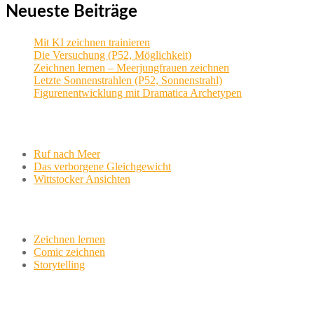
Neueste Beiträge
Mit KI zeichnen trainieren
Die Versuchung (P52, Möglichkeit)
Zeichnen lernen – Meerjungfrauen zeichnen
Letzte Sonnenstrahlen (P52, Sonnenstrahl)
Figurenentwicklung mit Dramatica Archetypen
Aktuelle Projekte
Ruf nach Meer
Das verborgene Gleichgewicht
Wittstocker Ansichten
Werkstatt
Zeichnen lernen
Comic zeichnen
Storytelling
variationsphase.de