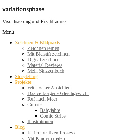
Zum
variationsphase
Inhalt
springen
Visualisierung und Erzählräume
Menü
Zeichnen & Bildpraxis
Zeichnen lernen
Mit Bleistift zeichnen
Digital zeichnen
Material Reviews
Mein Skizzenbuch
Storytelling
Projekte
Wittstocker Ansichten
Das verborgene Gleichgewicht
Ruf nach Meer
Comics
Babyjahre
Comic Strips
Illustrationen
Blog
KI im kreativen Prozess
Mit Kindern malen