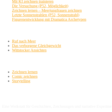
Mit KI zeichnen trainieren
Die Versuchung (P52, Möglichkeit)
Zeichnen lernen – Meerjungfrauen zeichnen
Letzte Sonnenstrahlen (P52, Sonnenstrahl)
Figurenentwicklung mit Dramatica Archetypen
Aktuelle Projekte
Ruf nach Meer
Das verborgene Gleichgewicht
Wittstocker Ansichten
Werkstatt
Zeichnen lernen
Comic zeichnen
Storytelling
variationsphase.de
Eine Werkstatt für Geschichten, Zeichnungen und narrative Experime