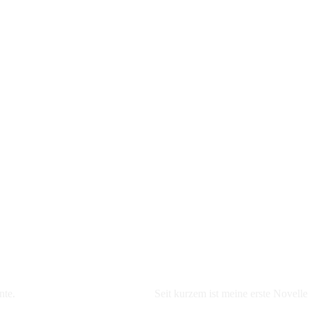
NEU: Erste Novelle
nte.
Seit kurzem ist meine erste Novell