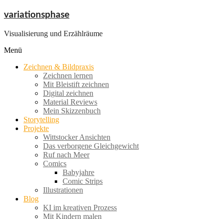
Zum
variationsphase
Inhalt
springen
Visualisierung und Erzählräume
Menü
Zeichnen & Bildpraxis
Zeichnen lernen
Mit Bleistift zeichnen
Digital zeichnen
Material Reviews
Mein Skizzenbuch
Storytelling
Projekte
Wittstocker Ansichten
Das verborgene Gleichgewicht
Ruf nach Meer
Comics
Babyjahre
Comic Strips
Illustrationen
Blog
KI im kreativen Prozess
Mit Kindern malen