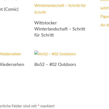
Letz
t (Comic)
Figu
Wittstocker
An de
Winterlandschaft – Schritt
für Schritt
 Wiedersehen
illo52 – #02 Outdoors
erliche Felder sind mit
*
markiert