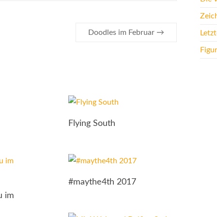
Zeic
Doodles im Februar
→
Letz
Figu
Flying South
#maythe4th 2017
u im