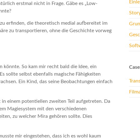
Einl
rlich erstmal nicht in Frage. Gäbe es „Low-
önnte?
Stor
zu erfinden, die theoretisch medial aufbereitet im
Grun
phäre zu transportieren, ohne die Geschichte vorweg
Gesc
Soft
en könnte. So kam mir recht bald die Idee, ein
Case
s sollte selbst ebenfalls magische Fähigkeiten
Tran
wachsen. Ein Kind, das seine Beobachtungen einfach
Film
n einem potentiellen zweiten Teil aufgetreten. Da
 dem Magiesystem mit den verschiedenen
eiten, zu welcher Mira gehören sollte. Dies
musste mir eingestehen, dass ich es wohl kaum