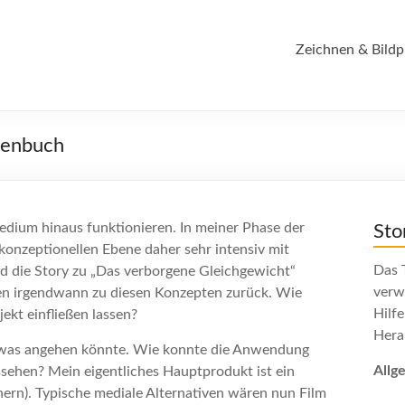
Zeichnen & Bildp
urenbuch
edium hinaus funktionieren. In meiner Phase der
Sto
 konzeptionellen Ebene daher sehr intensiv mit
Das T
nd die Story zu „Das verborgene Gleichgewicht“
verw
n irgendwann zu diesen Konzepten zurück. Wie
Hilf
ekt einfließen lassen?
Hera
etwas angehen könnte. Wie konnte die Anwendung
Allg
ssehen? Mein eigentliches Hauptprodukt ist ein
ern). Typische mediale Alternativen wären nun Film