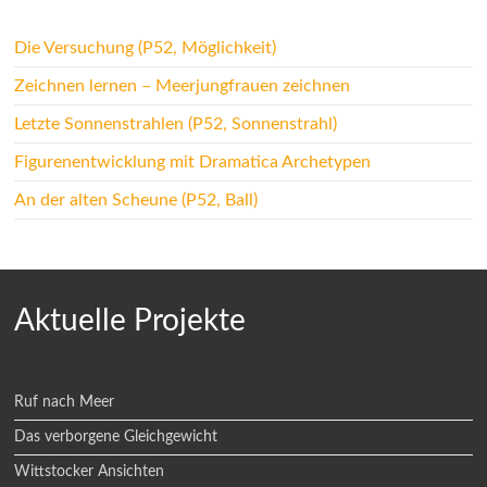
Die Versuchung (P52, Möglichkeit)
Zeichnen lernen – Meerjungfrauen zeichnen
Letzte Sonnenstrahlen (P52, Sonnenstrahl)
Figurenentwicklung mit Dramatica Archetypen
An der alten Scheune (P52, Ball)
Aktuelle Projekte
Ruf nach Meer
Das verborgene Gleichgewicht
Wittstocker Ansichten