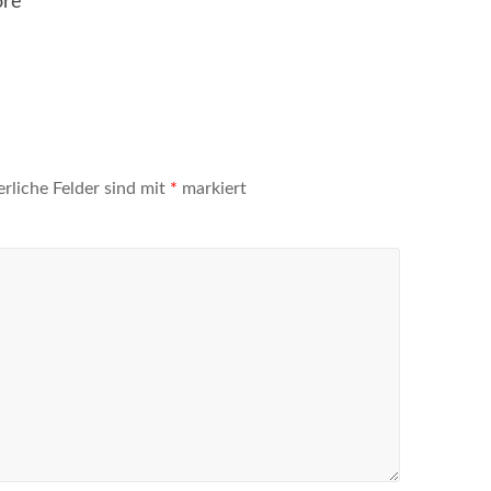
öre
erliche Felder sind mit
*
markiert