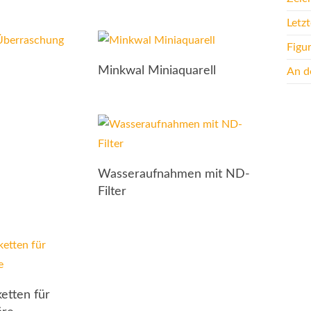
Letz
Figu
Minkwal Miniaquarell
An de
Wasseraufnahmen mit ND-
Filter
ketten für