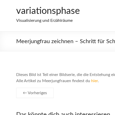
Zum
variationsphase
Inhalt
springen
Visualisierung und Erzählräume
Meerjungfrau zeichnen – Schritt für Schr
Dieses Bild ist Teil einer Bildserie, die die Entstehun
Alle Artikel zu Meerjungfrauen findest du
hier
.
← Vorheriges
Das könnte dich auch interessieren