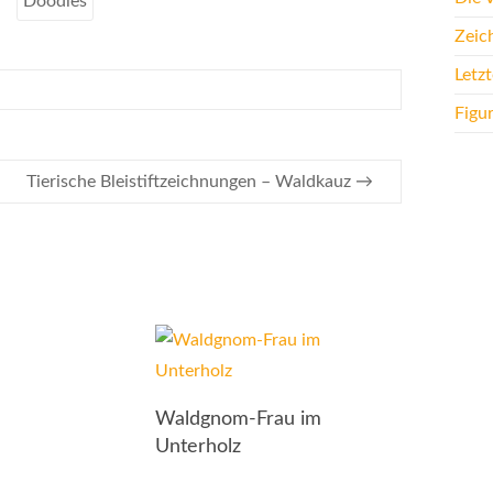
Doodles
Zeic
Letz
Figu
Tierische Bleistiftzeichnungen – Waldkauz
→
Waldgnom-Frau im
Unterholz