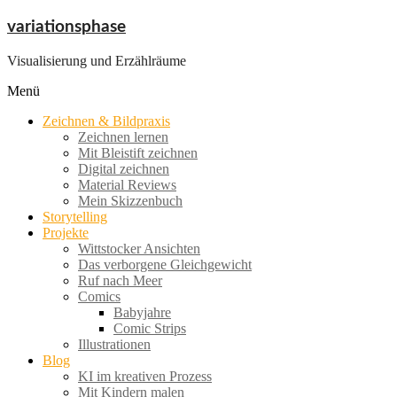
Zum
variationsphase
Inhalt
springen
Visualisierung und Erzählräume
Menü
Zeichnen & Bildpraxis
Zeichnen lernen
Mit Bleistift zeichnen
Digital zeichnen
Material Reviews
Mein Skizzenbuch
Storytelling
Projekte
Wittstocker Ansichten
Das verborgene Gleichgewicht
Ruf nach Meer
Comics
Babyjahre
Comic Strips
Illustrationen
Blog
KI im kreativen Prozess
Mit Kindern malen