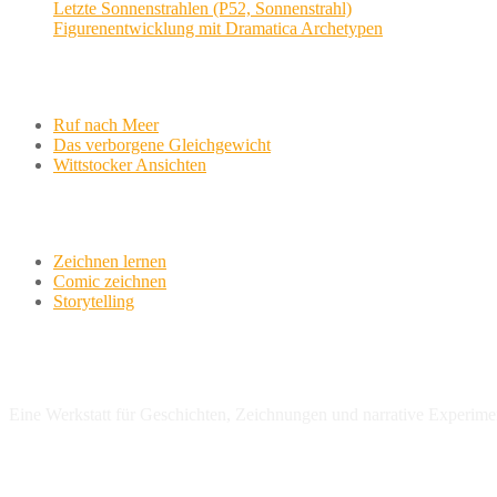
Letzte Sonnenstrahlen (P52, Sonnenstrahl)
Figurenentwicklung mit Dramatica Archetypen
Aktuelle Projekte
Ruf nach Meer
Das verborgene Gleichgewicht
Wittstocker Ansichten
Werkstatt
Zeichnen lernen
Comic zeichnen
Storytelling
variationsphase.de
Eine Werkstatt für Geschichten, Zeichnungen und narrative Experime