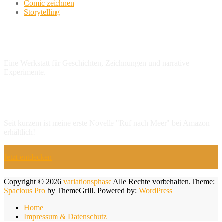
Comic zeichnen
Storytelling
variationsphase.de
Eine Werkstatt für Geschichten, Zeichnungen und narrative
Experimente.
NEU: Erste Novelle
Seit kurzem ist meine erste Novelle "Ruf nach Meer" bei Amazon
erhältlich!
Jetzt entdecken
Copyright © 2026
variationsphase
Alle Rechte vorbehalten.Theme:
Spacious Pro
by ThemeGrill. Powered by:
WordPress
Home
Impressum & Datenschutz