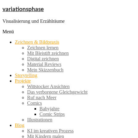
Zum
variationsphase
Inhalt
springen
Visualisierung und Erzählräume
Menü
Zeichnen & Bildpraxis
Zeichnen lernen
Mit Bleistift zeichnen
Digital zeichnen
Material Reviews
Mein Skizzenbuch
Storytelling
Projekte
Wittstocker Ansichten
Das verborgene Gleichgewicht
Ruf nach Meer
Comics
Babyjahre
Comic Strips
Illustrationen
Blog
KI im kreativen Prozess
Mit Kindern malen