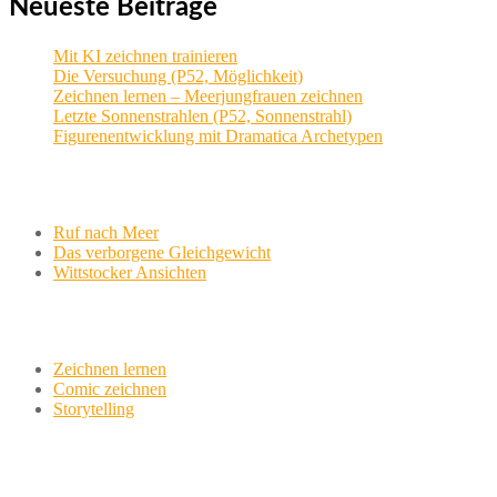
Neueste Beiträge
Mit KI zeichnen trainieren
Die Versuchung (P52, Möglichkeit)
Zeichnen lernen – Meerjungfrauen zeichnen
Letzte Sonnenstrahlen (P52, Sonnenstrahl)
Figurenentwicklung mit Dramatica Archetypen
Aktuelle Projekte
Ruf nach Meer
Das verborgene Gleichgewicht
Wittstocker Ansichten
Werkstatt
Zeichnen lernen
Comic zeichnen
Storytelling
variationsphase.de