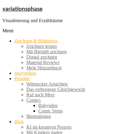
Zum
variationsphase
Inhalt
springen
Visualisierung und Erzählräume
Menü
Zeichnen & Bildpraxis
Zeichnen lernen
Mit Bleistift zeichnen
Digital zeichnen
Material Reviews
Mein Skizzenbuch
Storytelling
Projekte
Wittstocker Ansichten
Das verborgene Gleichgewicht
Ruf nach Meer
Comics
Babyjahre
Comic Strips
Illustrationen
Blog
KI im kreativen Prozess
Mit Kindern malen