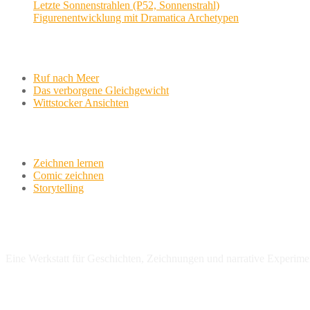
Letzte Sonnenstrahlen (P52, Sonnenstrahl)
Figurenentwicklung mit Dramatica Archetypen
Aktuelle Projekte
Ruf nach Meer
Das verborgene Gleichgewicht
Wittstocker Ansichten
Werkstatt
Zeichnen lernen
Comic zeichnen
Storytelling
variationsphase.de
Eine Werkstatt für Geschichten, Zeichnungen und narrative Experime