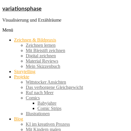
Zum
variationsphase
Inhalt
springen
Visualisierung und Erzählräume
Menü
Zeichnen & Bildpraxis
Zeichnen lernen
Mit Bleistift zeichnen
Digital zeichnen
Material Reviews
Mein Skizzenbuch
Storytelling
Projekte
Wittstocker Ansichten
Das verborgene Gleichgewicht
Ruf nach Meer
Comics
Babyjahre
Comic Strips
Illustrationen
Blog
KI im kreativen Prozess
Mit Kindern malen