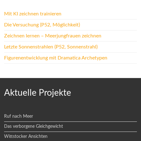
Mit KI zeichnen trainieren
Die Versuchung (P52, Möglichkeit)
Zeichnen lernen – Meerjungfrauen zeichnen
Letzte Sonnenstrahlen (P52, Sonnenstrahl)
Figurenentwicklung mit Dramatica Archetypen
Aktuelle Projekte
Ruf nach Meer
Das verborgene Gleichgewicht
Wittstocker Ansichten