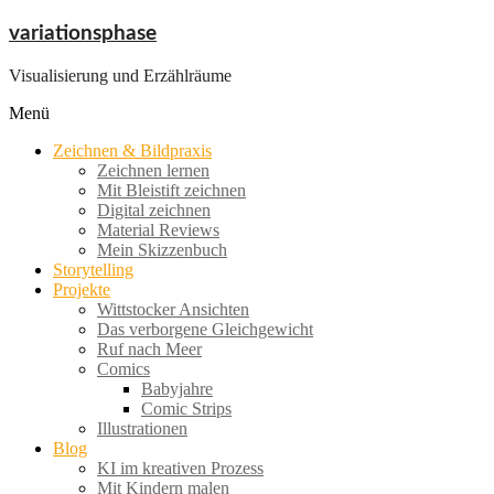
Zum
variationsphase
Inhalt
springen
Visualisierung und Erzählräume
Menü
Zeichnen & Bildpraxis
Zeichnen lernen
Mit Bleistift zeichnen
Digital zeichnen
Material Reviews
Mein Skizzenbuch
Storytelling
Projekte
Wittstocker Ansichten
Das verborgene Gleichgewicht
Ruf nach Meer
Comics
Babyjahre
Comic Strips
Illustrationen
Blog
KI im kreativen Prozess
Mit Kindern malen