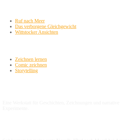
Aktuelle Projekte
Ruf nach Meer
Das verborgene Gleichgewicht
Wittstocker Ansichten
Werkstatt
Zeichnen lernen
Comic zeichnen
Storytelling
variationsphase.de
Eine Werkstatt für Geschichten, Zeichnungen und narrative
Experimente.
NEU: Erste Novelle