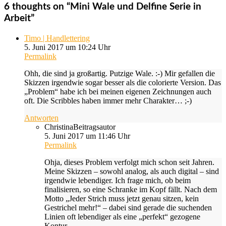
6 thoughts on “
Mini Wale und Delfine Serie in
Arbeit
”
Timo | Handlettering
5. Juni 2017 um 10:24 Uhr
Permalink
Ohh, die sind ja großartig. Putzige Wale. :-) Mir gefallen die
Skizzen irgendwie sogar besser als die colorierte Version. Das
„Problem“ habe ich bei meinen eigenen Zeichnungen auch
oft. Die Scribbles haben immer mehr Charakter… ;-)
Antworten
Christina
Beitragsautor
5. Juni 2017 um 11:46 Uhr
Permalink
Ohja, dieses Problem verfolgt mich schon seit Jahren.
Meine Skizzen – sowohl analog, als auch digital – sind
irgendwie lebendiger. Ich frage mich, ob beim
finalisieren, so eine Schranke im Kopf fällt. Nach dem
Motto „Jeder Strich muss jetzt genau sitzen, kein
Gestrichel mehr!“ – dabei sind gerade die suchenden
Linien oft lebendiger als eine „perfekt“ gezogene
Kontur.