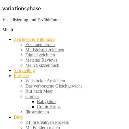
Zum
variationsphase
Inhalt
springen
Visualisierung und Erzählräume
Menü
Zeichnen & Bildpraxis
Zeichnen lernen
Mit Bleistift zeichnen
Digital zeichnen
Material Reviews
Mein Skizzenbuch
Storytelling
Projekte
Wittstocker Ansichten
Das verborgene Gleichgewicht
Ruf nach Meer
Comics
Babyjahre
Comic Strips
Illustrationen
Blog
KI im kreativen Prozess
Mit Kindern malen