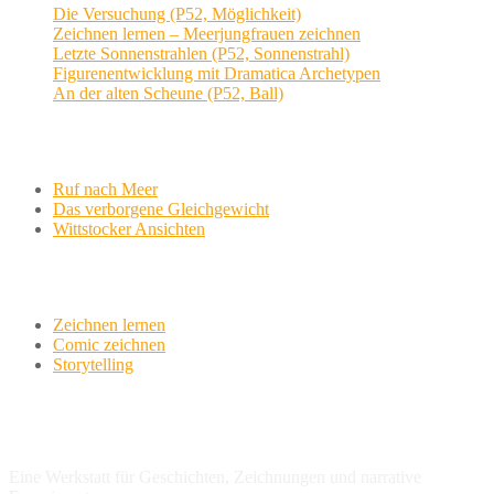
Die Versuchung (P52, Möglichkeit)
Zeichnen lernen – Meerjungfrauen zeichnen
Letzte Sonnenstrahlen (P52, Sonnenstrahl)
Figurenentwicklung mit Dramatica Archetypen
An der alten Scheune (P52, Ball)
Aktuelle Projekte
Ruf nach Meer
Das verborgene Gleichgewicht
Wittstocker Ansichten
Werkstatt
Zeichnen lernen
Comic zeichnen
Storytelling
variationsphase.de
Eine Werkstatt für Geschichten, Zeichnungen und narrative