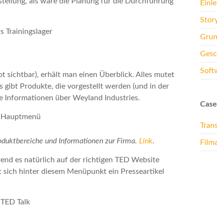
rstellung, als wäre die Planung für die Durchführung
Einl
Stor
Grun
Gesc
Soft
 sichtbar), erhält man einen Überblick. Alles mutet
s gibt Produkte, die vorgestellt werden (und in der
ne Informationen über Weyland Industries.
Case
Tran
oduktbereiche und Informationen zur Firma.
Link
.
Film
rend es natürlich auf der richtigen TED Website
et sich hinter diesem Menüpunkt ein Presseartikel