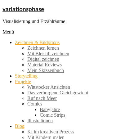
Zum
variationsphase
Inhalt
springen
Visualisierung und Erzählräume
Menü
Zeichnen & Bildpraxis
Zeichnen lernen
Mit Bleistift zeichnen
Digital zeichnen
Material Reviews
Mein Skizzenbuch
Storytelling
Projekte
Wittstocker Ansichten
Das verborgene Gleichgewicht
Ruf nach Meer
Comics
Babyjahre
Comic Strips
Illustrationen
Blog
KI im kreativen Prozess
Mit Kindern malen