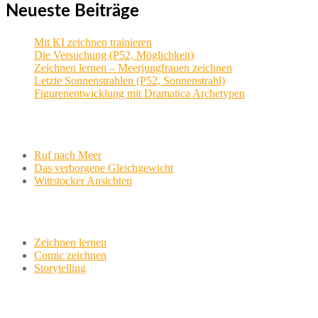
Neueste Beiträge
Mit KI zeichnen trainieren
Die Versuchung (P52, Möglichkeit)
Zeichnen lernen – Meerjungfrauen zeichnen
Letzte Sonnenstrahlen (P52, Sonnenstrahl)
Figurenentwicklung mit Dramatica Archetypen
Aktuelle Projekte
Ruf nach Meer
Das verborgene Gleichgewicht
Wittstocker Ansichten
Werkstatt
Zeichnen lernen
Comic zeichnen
Storytelling
variationsphase.de