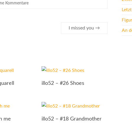
ine Kommentare
Letz
Figu
I missed you
→
An de
uarell
illo52 – #26 Shoes
th me
illo52 – #18 Grandmother