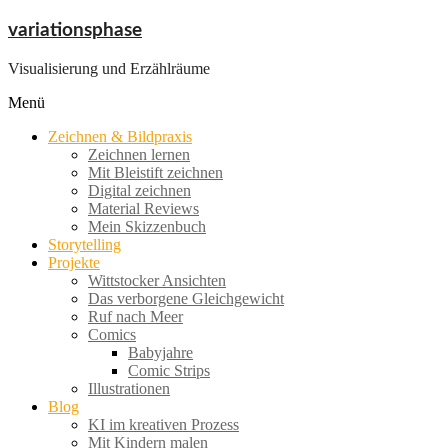
Zum
variationsphase
Inhalt
springen
Visualisierung und Erzählräume
Menü
Zeichnen & Bildpraxis
Zeichnen lernen
Mit Bleistift zeichnen
Digital zeichnen
Material Reviews
Mein Skizzenbuch
Storytelling
Projekte
Wittstocker Ansichten
Das verborgene Gleichgewicht
Ruf nach Meer
Comics
Babyjahre
Comic Strips
Illustrationen
Blog
KI im kreativen Prozess
Mit Kindern malen