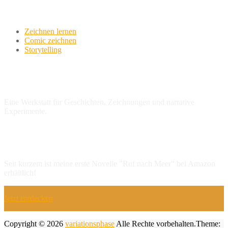
Werkstatt
Zeichnen lernen
Comic zeichnen
Storytelling
variationsphase.de
Eine Werkstatt für Geschichten, Zeichnungen und narrative
Experimente.
NEU: Erste Novelle
Seit kurzem ist meine erste Novelle "Ruf nach Meer" bei Amazon
erhältlich!
Jetzt entdecken
Copyright © 2026
variationsphase
Alle Rechte vorbehalten.Theme: