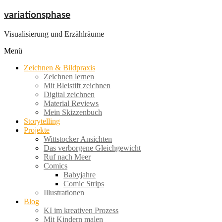
Zum
variationsphase
Inhalt
springen
Visualisierung und Erzählräume
Menü
Zeichnen & Bildpraxis
Zeichnen lernen
Mit Bleistift zeichnen
Digital zeichnen
Material Reviews
Mein Skizzenbuch
Storytelling
Projekte
Wittstocker Ansichten
Das verborgene Gleichgewicht
Ruf nach Meer
Comics
Babyjahre
Comic Strips
Illustrationen
Blog
KI im kreativen Prozess
Mit Kindern malen