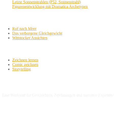
Letzte Sonnenstrahlen (P52, Sonnenstrahl)
Figurenentwicklung mit Dramatica Archetypen
Aktuelle Projekte
Ruf nach Meer
Das verborgene Gleichgewicht
Wittstocker Ansichten
Werkstatt
Zeichnen lernen
Comic zeichnen
Storytelling
variationsphase.de
Eine Werkstatt für Geschichten, Zeichnungen und narrative Experime