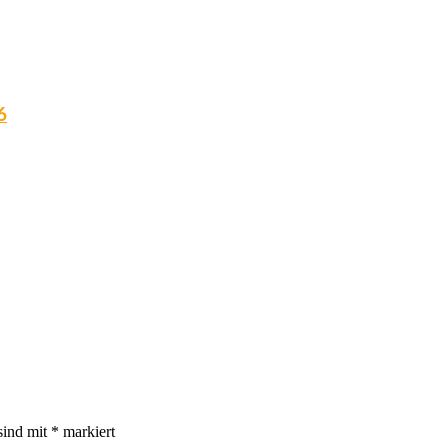
6
sind mit
*
markiert