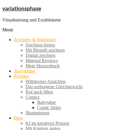
Zum
variationsphase
Inhalt
springen
Visualisierung und Erzählräume
Menü
Zeichnen & Bildpraxis
Zeichnen lernen
Mit Bleistift zeichnen
Digital zeichnen
Material Reviews
Mein Skizzenbuch
Storytelling
Projekte
Wittstocker Ansichten
Das verborgene Gleichgewicht
Ruf nach Meer
Comics
Babyjahre
Comic Strips
Illustrationen
Blog
KI im kreativen Prozess
Mit Kindern malen