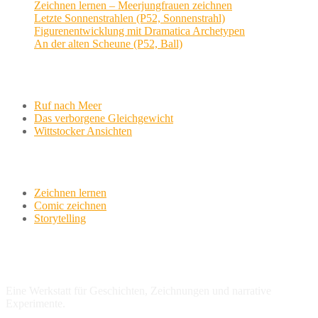
Zeichnen lernen – Meerjungfrauen zeichnen
Letzte Sonnenstrahlen (P52, Sonnenstrahl)
Figurenentwicklung mit Dramatica Archetypen
An der alten Scheune (P52, Ball)
Aktuelle Projekte
Ruf nach Meer
Das verborgene Gleichgewicht
Wittstocker Ansichten
Werkstatt
Zeichnen lernen
Comic zeichnen
Storytelling
variationsphase.de
Eine Werkstatt für Geschichten, Zeichnungen und narrative
Experimente.