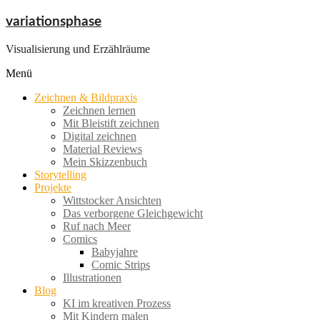
Zum
variationsphase
Inhalt
springen
Visualisierung und Erzählräume
Menü
Zeichnen & Bildpraxis
Zeichnen lernen
Mit Bleistift zeichnen
Digital zeichnen
Material Reviews
Mein Skizzenbuch
Storytelling
Projekte
Wittstocker Ansichten
Das verborgene Gleichgewicht
Ruf nach Meer
Comics
Babyjahre
Comic Strips
Illustrationen
Blog
KI im kreativen Prozess
Mit Kindern malen