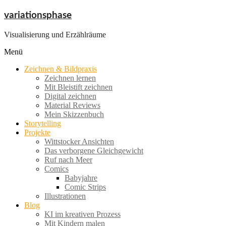
Zum
variationsphase
Inhalt
springen
Visualisierung und Erzählräume
Menü
Zeichnen & Bildpraxis
Zeichnen lernen
Mit Bleistift zeichnen
Digital zeichnen
Material Reviews
Mein Skizzenbuch
Storytelling
Projekte
Wittstocker Ansichten
Das verborgene Gleichgewicht
Ruf nach Meer
Comics
Babyjahre
Comic Strips
Illustrationen
Blog
KI im kreativen Prozess
Mit Kindern malen