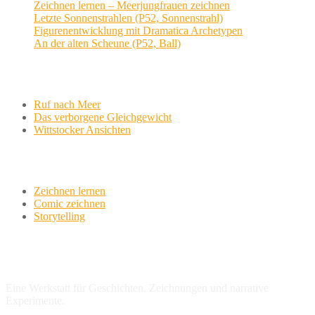
Zeichnen lernen – Meerjungfrauen zeichnen
Letzte Sonnenstrahlen (P52, Sonnenstrahl)
Figurenentwicklung mit Dramatica Archetypen
An der alten Scheune (P52, Ball)
Aktuelle Projekte
Ruf nach Meer
Das verborgene Gleichgewicht
Wittstocker Ansichten
Werkstatt
Zeichnen lernen
Comic zeichnen
Storytelling
variationsphase.de
Eine Werkstatt für Geschichten, Zeichnungen und narrative
Experimente.