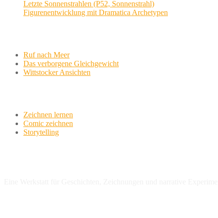
Letzte Sonnenstrahlen (P52, Sonnenstrahl)
Figurenentwicklung mit Dramatica Archetypen
Aktuelle Projekte
Ruf nach Meer
Das verborgene Gleichgewicht
Wittstocker Ansichten
Werkstatt
Zeichnen lernen
Comic zeichnen
Storytelling
variationsphase.de
Eine Werkstatt für Geschichten, Zeichnungen und narrative Experime