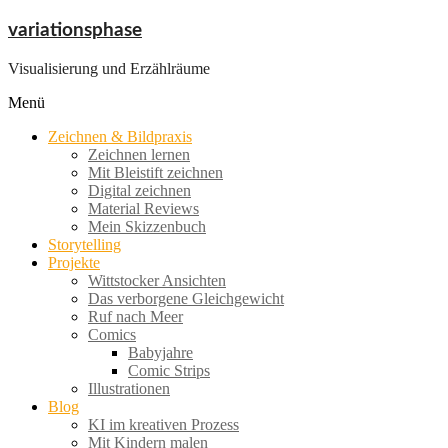
Zum
variationsphase
Inhalt
springen
Visualisierung und Erzählräume
Menü
Zeichnen & Bildpraxis
Zeichnen lernen
Mit Bleistift zeichnen
Digital zeichnen
Material Reviews
Mein Skizzenbuch
Storytelling
Projekte
Wittstocker Ansichten
Das verborgene Gleichgewicht
Ruf nach Meer
Comics
Babyjahre
Comic Strips
Illustrationen
Blog
KI im kreativen Prozess
Mit Kindern malen