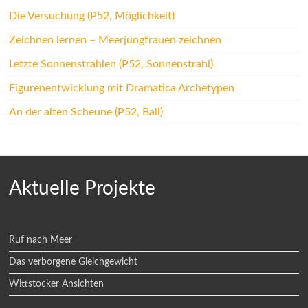
Die Versuchung (P52, Möglichkeit)
Zeichnen lernen – Meerjungfrauen zeichnen
Letzte Sonnenstrahlen (P52, Sonnenstrahl)
Figurenentwicklung mit Dramatica Archetypen
An der alten Scheune (P52, Ball)
Aktuelle Projekte
Ruf nach Meer
Das verborgene Gleichgewicht
Wittstocker Ansichten