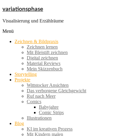
Zum
variationsphase
Inhalt
springen
Visualisierung und Erzählräume
Menü
Zeichnen & Bildpraxis
Zeichnen lernen
Mit Bleistift zeichnen
Digital zeichnen
Material Reviews
Mein Skizzenbuch
Storytelling
Projekte
Wittstocker Ansichten
Das verborgene Gleichgewicht
Ruf nach Meer
Comics
Babyjahre
Comic Strips
Illustrationen
Blog
KI im kreativen Prozess
Mit Kindern malen