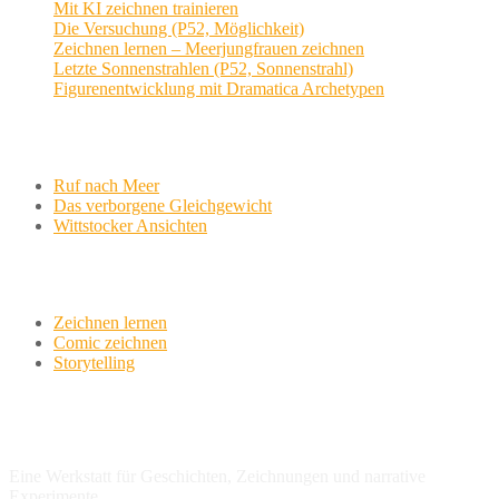
Mit KI zeichnen trainieren
Die Versuchung (P52, Möglichkeit)
Zeichnen lernen – Meerjungfrauen zeichnen
Letzte Sonnenstrahlen (P52, Sonnenstrahl)
Figurenentwicklung mit Dramatica Archetypen
Aktuelle Projekte
Ruf nach Meer
Das verborgene Gleichgewicht
Wittstocker Ansichten
Werkstatt
Zeichnen lernen
Comic zeichnen
Storytelling
variationsphase.de
Eine Werkstatt für Geschichten, Zeichnungen und narrative
Experimente.