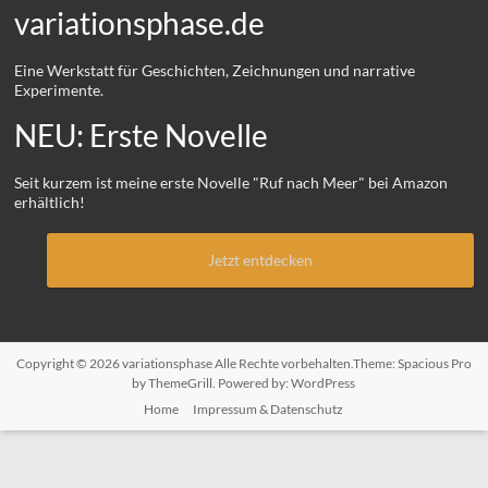
variationsphase.de
Eine Werkstatt für Geschichten, Zeichnungen und narrative
Experimente.
NEU: Erste Novelle
Seit kurzem ist meine erste Novelle "Ruf nach Meer" bei Amazon
erhältlich!
Jetzt entdecken
Copyright © 2026
variationsphase
Alle Rechte vorbehalten.Theme:
Spacious Pro
by ThemeGrill. Powered by:
WordPress
Home
Impressum & Datenschutz