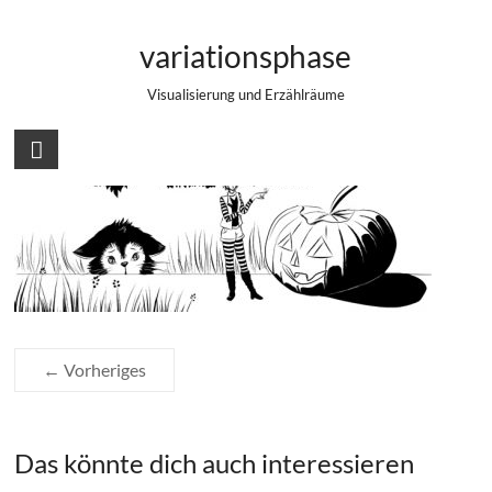
Zum
002_hutmacherin_und_kuerbis_thumb
Inhalt
variationsphase
springen
Visualisierung und Erzählräume
← Vorheriges
Das könnte dich auch interessieren