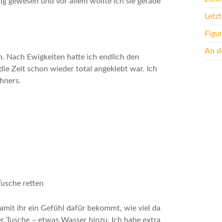
llig gewesen und vor allem wollte ich sie gerade
Letz
Figu
An de
. Nach Ewigkeiten hatte ich endlich den
ie Zeit schon wieder total angeklebt war. Ich
hners.
mit ihr ein Gefühl dafür bekommt, wie viel da
er Tusche – etwas Wasser hinzu. Ich habe extra