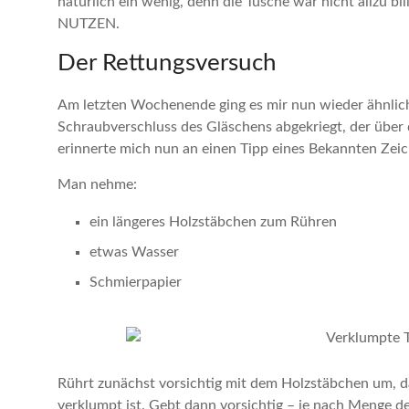
natürlich ein wenig, denn die Tusche war nicht allzu bi
NUTZEN.
Der Rettungsversuch
Am letzten Wochenende ging es mir nun wieder ähnlich
Schraubverschluss des Gläschens abgekriegt, der über d
erinnerte mich nun an einen Tipp eines Bekannten Zeic
Man nehme:
ein längeres Holzstäbchen zum Rühren
etwas Wasser
Schmierpapier
Rührt zunächst vorsichtig mit dem Holzstäbchen um, da
verklumpt ist. Gebt dann vorsichtig – je nach Menge d