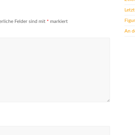
Letz
Figu
erliche Felder sind mit
*
markiert
An de