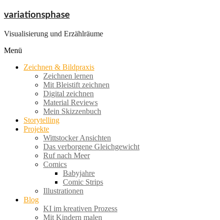
Zum
variationsphase
Inhalt
springen
Visualisierung und Erzählräume
Menü
Zeichnen & Bildpraxis
Zeichnen lernen
Mit Bleistift zeichnen
Digital zeichnen
Material Reviews
Mein Skizzenbuch
Storytelling
Projekte
Wittstocker Ansichten
Das verborgene Gleichgewicht
Ruf nach Meer
Comics
Babyjahre
Comic Strips
Illustrationen
Blog
KI im kreativen Prozess
Mit Kindern malen