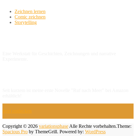
Zeichnen lernen
Comic zeichnen
Storytelling
variationsphase.de
Eine Werkstatt für Geschichten, Zeichnungen und narrative
Experimente.
NEU: Erste Novelle
Seit kurzem ist meine erste Novelle "Ruf nach Meer" bei Amazon
erhältlich!
Jetzt entdecken
Copyright © 2026
variationsphase
Alle Rechte vorbehalten.Theme:
Spacious Pro
by ThemeGrill. Powered by:
WordPress