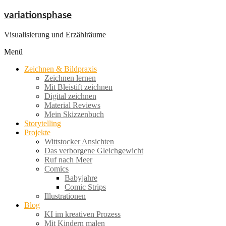
Zum
variationsphase
Inhalt
springen
Visualisierung und Erzählräume
Menü
Zeichnen & Bildpraxis
Zeichnen lernen
Mit Bleistift zeichnen
Digital zeichnen
Material Reviews
Mein Skizzenbuch
Storytelling
Projekte
Wittstocker Ansichten
Das verborgene Gleichgewicht
Ruf nach Meer
Comics
Babyjahre
Comic Strips
Illustrationen
Blog
KI im kreativen Prozess
Mit Kindern malen