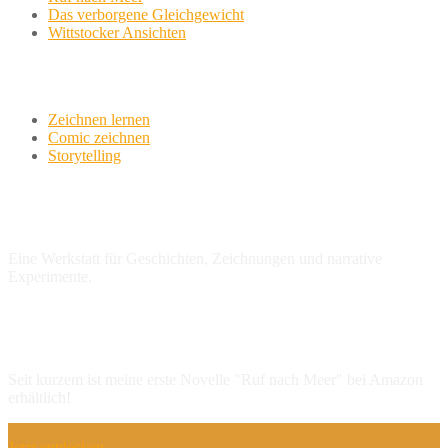
Das verborgene Gleichgewicht
Wittstocker Ansichten
Werkstatt
Zeichnen lernen
Comic zeichnen
Storytelling
variationsphase.de
Eine Werkstatt für Geschichten, Zeichnungen und narrative
Experimente.
NEU: Erste Novelle
Seit kurzem ist meine erste Novelle "Ruf nach Meer" bei Amazon
erhältlich!
Jetzt entdecken