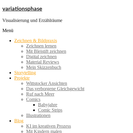
Zum
variationsphase
Inhalt
springen
Visualisierung und Erzählräume
Menü
Zeichnen & Bildpraxis
Zeichnen lernen
Mit Bleistift zeichnen
Digital zeichnen
Material Reviews
Mein Skizzenbuch
Storytelling
Projekte
Wittstocker Ansichten
Das verborgene Gleichgewicht
Ruf nach Meer
Comics
Babyjahre
Comic Strips
Illustrationen
Blog
KI im kreativen Prozess
Mit Kindern malen