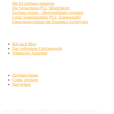
Mit KI zeichnen trainieren
Die Versuchung (P52, Möglichkeit)
Zeichnen lernen – Meerjungfrauen zeichnen
Letzte Sonnenstrahlen (P52, Sonnenstrahl)
Figurenentwicklung mit Dramatica Archetypen
Aktuelle Projekte
Ruf nach Meer
Das verborgene Gleichgewicht
Wittstocker Ansichten
Werkstatt
Zeichnen lernen
Comic zeichnen
Storytelling
variationsphase.de
Eine Werkstatt für Geschichten, Zeichnungen und narrative