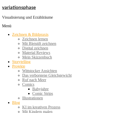
Zum
variationsphase
Inhalt
springen
Visualisierung und Erzählräume
Menü
Zeichnen & Bildpraxis
Zeichnen lernen
Mit Bleistift zeichnen
Digital zeichnen
Material Reviews
Mein Skizzenbuch
Storytelling
Projekte
Wittstocker Ansichten
Das verborgene Gleichgewicht
Ruf nach Meer
Comics
Babyjahre
Comic Strips
Illustrationen
Blog
KI im kreativen Prozess
Mit Kindern malen