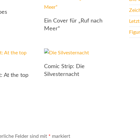
Zeic
oes
Ein Cover für „Ruf nach
Letz
Meer“
Figu
Comic Strip: Die
Silvesternacht
: At the top
erliche Felder sind mit
*
markiert