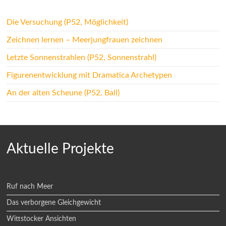
Die Versuchung (P52, Möglichkeit)
Zeichnen lernen – Meerjungfrauen zeichnen
Letzte Sonnenstrahlen (P52, Sonnenstrahl)
Figurenentwicklung mit Dramatica Archetypen
An der alten Scheune (P52, Ball)
Aktuelle Projekte
Ruf nach Meer
Das verborgene Gleichgewicht
Wittstocker Ansichten