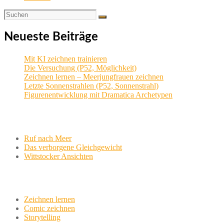
Neueste Beiträge
Mit KI zeichnen trainieren
Die Versuchung (P52, Möglichkeit)
Zeichnen lernen – Meerjungfrauen zeichnen
Letzte Sonnenstrahlen (P52, Sonnenstrahl)
Figurenentwicklung mit Dramatica Archetypen
Aktuelle Projekte
Ruf nach Meer
Das verborgene Gleichgewicht
Wittstocker Ansichten
Werkstatt
Zeichnen lernen
Comic zeichnen
Storytelling