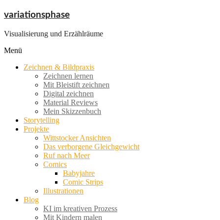
Zum
variationsphase
Inhalt
springen
Visualisierung und Erzählräume
Menü
Zeichnen & Bildpraxis
Zeichnen lernen
Mit Bleistift zeichnen
Digital zeichnen
Material Reviews
Mein Skizzenbuch
Storytelling
Projekte
Wittstocker Ansichten
Das verborgene Gleichgewicht
Ruf nach Meer
Comics
Babyjahre
Comic Strips
Illustrationen
Blog
KI im kreativen Prozess
Mit Kindern malen