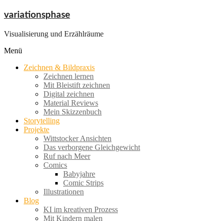
Zum
variationsphase
Inhalt
springen
Visualisierung und Erzählräume
Menü
Zeichnen & Bildpraxis
Zeichnen lernen
Mit Bleistift zeichnen
Digital zeichnen
Material Reviews
Mein Skizzenbuch
Storytelling
Projekte
Wittstocker Ansichten
Das verborgene Gleichgewicht
Ruf nach Meer
Comics
Babyjahre
Comic Strips
Illustrationen
Blog
KI im kreativen Prozess
Mit Kindern malen