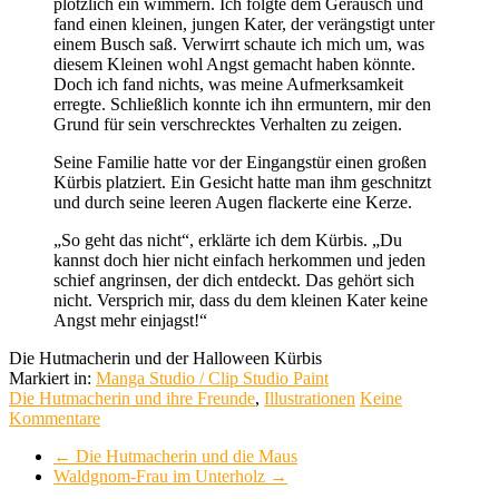
plötzlich ein wimmern. Ich folgte dem Geräusch und
fand einen kleinen, jungen Kater, der verängstigt unter
einem Busch saß. Verwirrt schaute ich mich um, was
diesem Kleinen wohl Angst gemacht haben könnte.
Doch ich fand nichts, was meine Aufmerksamkeit
erregte. Schließlich konnte ich ihn ermuntern, mir den
Grund für sein verschrecktes Verhalten zu zeigen.
Seine Familie hatte vor der Eingangstür einen großen
Kürbis platziert. Ein Gesicht hatte man ihm geschnitzt
und durch seine leeren Augen flackerte eine Kerze.
„So geht das nicht“, erklärte ich dem Kürbis. „Du
kannst doch hier nicht einfach herkommen und jeden
schief angrinsen, der dich entdeckt. Das gehört sich
nicht. Versprich mir, dass du dem kleinen Kater keine
Angst mehr einjagst!“
Die Hutmacherin und der Halloween Kürbis
Markiert in:
Manga Studio / Clip Studio Paint
Die Hutmacherin und ihre Freunde
,
Illustrationen
Keine
Kommentare
←
Die Hutmacherin und die Maus
Waldgnom-Frau im Unterholz
→