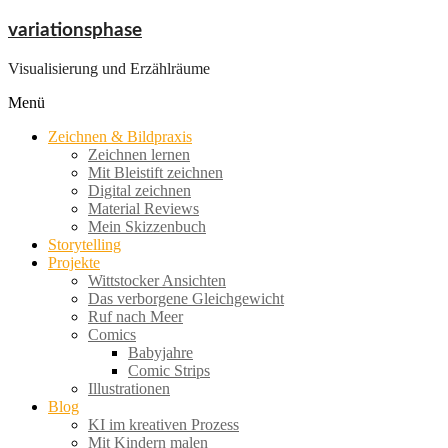
Zum
variationsphase
Inhalt
springen
Visualisierung und Erzählräume
Menü
Zeichnen & Bildpraxis
Zeichnen lernen
Mit Bleistift zeichnen
Digital zeichnen
Material Reviews
Mein Skizzenbuch
Storytelling
Projekte
Wittstocker Ansichten
Das verborgene Gleichgewicht
Ruf nach Meer
Comics
Babyjahre
Comic Strips
Illustrationen
Blog
KI im kreativen Prozess
Mit Kindern malen