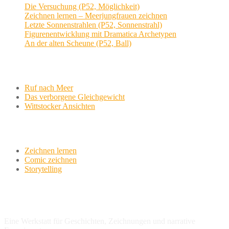
Die Versuchung (P52, Möglichkeit)
Zeichnen lernen – Meerjungfrauen zeichnen
Letzte Sonnenstrahlen (P52, Sonnenstrahl)
Figurenentwicklung mit Dramatica Archetypen
An der alten Scheune (P52, Ball)
Aktuelle Projekte
Ruf nach Meer
Das verborgene Gleichgewicht
Wittstocker Ansichten
Werkstatt
Zeichnen lernen
Comic zeichnen
Storytelling
variationsphase.de
Eine Werkstatt für Geschichten, Zeichnungen und narrative