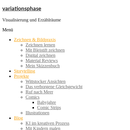
Zum
variationsphase
Inhalt
springen
Visualisierung und Erzählräume
Menü
Zeichnen & Bildpraxis
Zeichnen lernen
Mit Bleistift zeichnen
Digital zeichnen
Material Reviews
Mein Skizzenbuch
Storytelling
Projekte
Wittstocker Ansichten
Das verborgene Gleichgewicht
Ruf nach Meer
Comics
Babyjahre
Comic Strips
Illustrationen
Blog
KI im kreativen Prozess
Mit Kindern malen