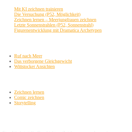
Mit KI zeichnen trainieren
Die Versuchung (P52, Möglichkeit)
Zeichnen lernen – Meerjungfrauen zeichnen
Letzte Sonnenstrahlen (P52, Sonnenstrahl)
Figurenentwicklung mit Dramatica Archetypen
Aktuelle Projekte
Ruf nach Meer
Das verborgene Gleichgewicht
Wittstocker Ansichten
Werkstatt
Zeichnen lernen
Comic zeichnen
Storytelling
variationsphase.de