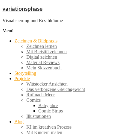
Zum
variationsphase
Inhalt
springen
Visualisierung und Erzählräume
Menü
Zeichnen & Bildpraxis
Zeichnen lernen
Mit Bleistift zeichnen
Digital zeichnen
Material Reviews
Mein Skizzenbuch
Storytelling
Projekte
Wittstocker Ansichten
Das verborgene Gleichgewicht
Ruf nach Meer
Comics
Babyjahre
Comic Strips
Illustrationen
Blog
KI im kreativen Prozess
Mit Kindern malen