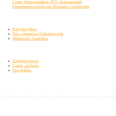
Letzte Sonnenstrahlen (P52, Sonnenstrahl)
Figurenentwicklung mit Dramatica Archetypen
Aktuelle Projekte
Ruf nach Meer
Das verborgene Gleichgewicht
Wittstocker Ansichten
Werkstatt
Zeichnen lernen
Comic zeichnen
Storytelling
variationsphase.de
Eine Werkstatt für Geschichten, Zeichnungen und narrative Experime