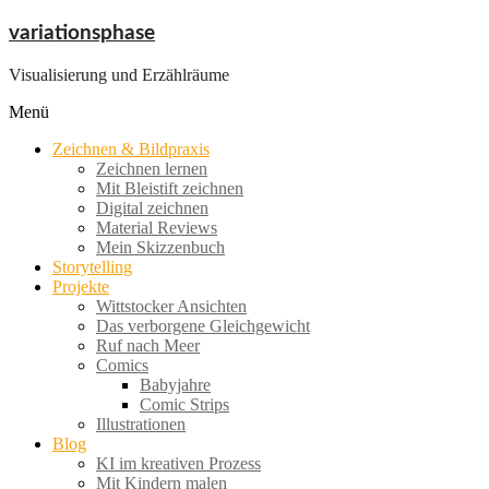
Zum
variationsphase
Inhalt
springen
Visualisierung und Erzählräume
Menü
Zeichnen & Bildpraxis
Zeichnen lernen
Mit Bleistift zeichnen
Digital zeichnen
Material Reviews
Mein Skizzenbuch
Storytelling
Projekte
Wittstocker Ansichten
Das verborgene Gleichgewicht
Ruf nach Meer
Comics
Babyjahre
Comic Strips
Illustrationen
Blog
KI im kreativen Prozess
Mit Kindern malen