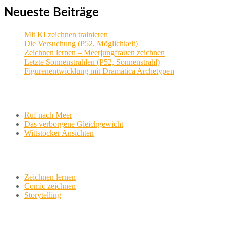
Neueste Beiträge
Mit KI zeichnen trainieren
Die Versuchung (P52, Möglichkeit)
Zeichnen lernen – Meerjungfrauen zeichnen
Letzte Sonnenstrahlen (P52, Sonnenstrahl)
Figurenentwicklung mit Dramatica Archetypen
Aktuelle Projekte
Ruf nach Meer
Das verborgene Gleichgewicht
Wittstocker Ansichten
Werkstatt
Zeichnen lernen
Comic zeichnen
Storytelling
variationsphase.de