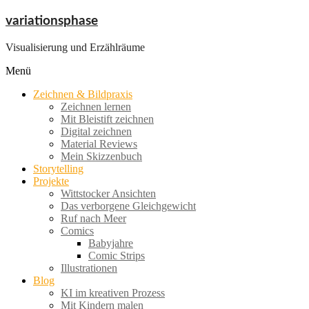
Zum
variationsphase
Inhalt
springen
Visualisierung und Erzählräume
Menü
Zeichnen & Bildpraxis
Zeichnen lernen
Mit Bleistift zeichnen
Digital zeichnen
Material Reviews
Mein Skizzenbuch
Storytelling
Projekte
Wittstocker Ansichten
Das verborgene Gleichgewicht
Ruf nach Meer
Comics
Babyjahre
Comic Strips
Illustrationen
Blog
KI im kreativen Prozess
Mit Kindern malen