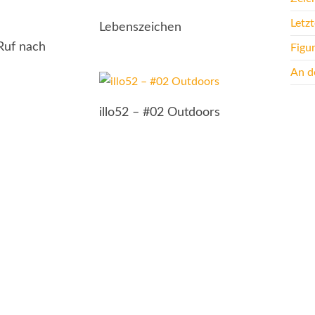
Letz
Lebenszeichen
„Ruf nach
Figu
An de
illo52 – #02 Outdoors