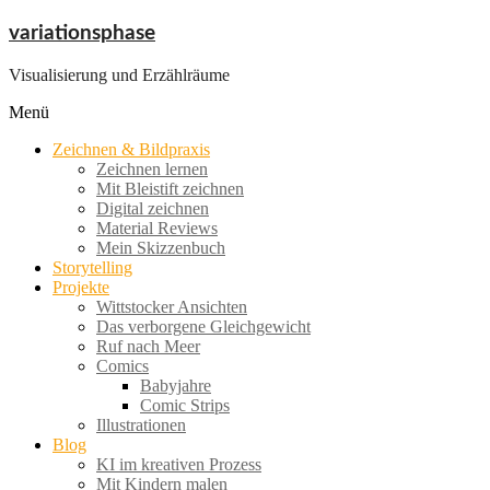
Zum
variationsphase
Inhalt
springen
Visualisierung und Erzählräume
Menü
Zeichnen & Bildpraxis
Zeichnen lernen
Mit Bleistift zeichnen
Digital zeichnen
Material Reviews
Mein Skizzenbuch
Storytelling
Projekte
Wittstocker Ansichten
Das verborgene Gleichgewicht
Ruf nach Meer
Comics
Babyjahre
Comic Strips
Illustrationen
Blog
KI im kreativen Prozess
Mit Kindern malen