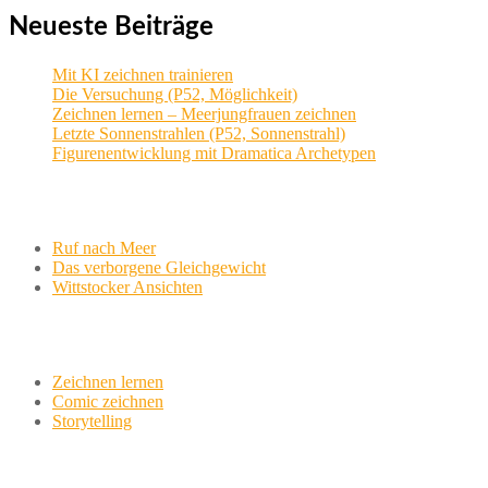
Neueste Beiträge
Mit KI zeichnen trainieren
Die Versuchung (P52, Möglichkeit)
Zeichnen lernen – Meerjungfrauen zeichnen
Letzte Sonnenstrahlen (P52, Sonnenstrahl)
Figurenentwicklung mit Dramatica Archetypen
Aktuelle Projekte
Ruf nach Meer
Das verborgene Gleichgewicht
Wittstocker Ansichten
Werkstatt
Zeichnen lernen
Comic zeichnen
Storytelling
variationsphase.de