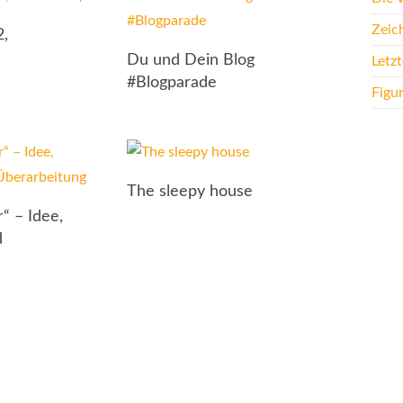
Zeic
2,
Du und Dein Blog
Letz
#Blogparade
Figu
The sleepy house
“ – Idee,
d