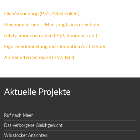
Die Versuchung (P52, Möglichkeit)
Zeichnen lernen – Meerjungfrauen zeichnen
Letzte Sonnenstrahlen (P52, Sonnenstrahl)
Figurenentwicklung mit Dramatica Archetypen
An der alten Scheune (P52, Ball)
Aktuelle Projekte
Ruf nach Meer
Das verborgene Gleichgewicht
Wittstocker Ansichten