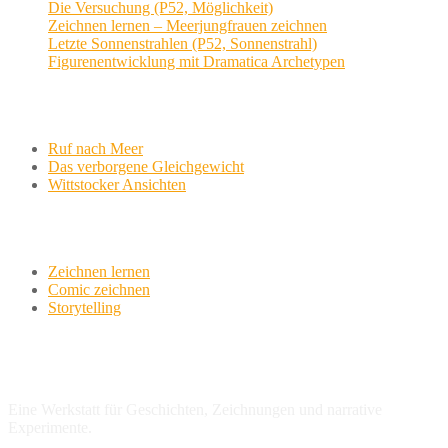
Die Versuchung (P52, Möglichkeit)
Zeichnen lernen – Meerjungfrauen zeichnen
Letzte Sonnenstrahlen (P52, Sonnenstrahl)
Figurenentwicklung mit Dramatica Archetypen
Aktuelle Projekte
Ruf nach Meer
Das verborgene Gleichgewicht
Wittstocker Ansichten
Werkstatt
Zeichnen lernen
Comic zeichnen
Storytelling
variationsphase.de
Eine Werkstatt für Geschichten, Zeichnungen und narrative
Experimente.