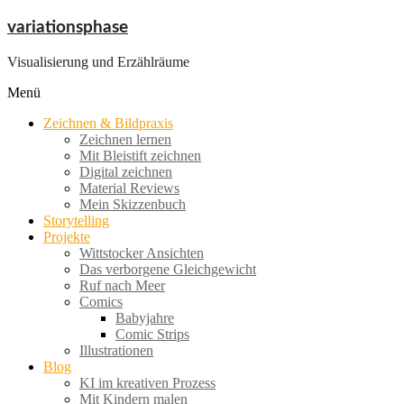
Zum
variationsphase
Inhalt
springen
Visualisierung und Erzählräume
Menü
Zeichnen & Bildpraxis
Zeichnen lernen
Mit Bleistift zeichnen
Digital zeichnen
Material Reviews
Mein Skizzenbuch
Storytelling
Projekte
Wittstocker Ansichten
Das verborgene Gleichgewicht
Ruf nach Meer
Comics
Babyjahre
Comic Strips
Illustrationen
Blog
KI im kreativen Prozess
Mit Kindern malen