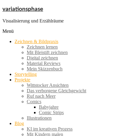
Zum
variationsphase
Inhalt
springen
Visualisierung und Erzählräume
Menü
Zeichnen & Bildpraxis
Zeichnen lernen
Mit Bleistift zeichnen
Digital zeichnen
Material Reviews
Mein Skizzenbuch
Storytelling
Projekte
Wittstocker Ansichten
Das verborgene Gleichgewicht
Ruf nach Meer
Comics
Babyjahre
Comic Strips
Illustrationen
Blog
KI im kreativen Prozess
Mit Kindern malen