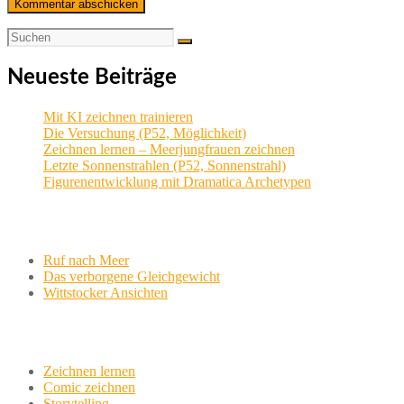
Neueste Beiträge
Mit KI zeichnen trainieren
Die Versuchung (P52, Möglichkeit)
Zeichnen lernen – Meerjungfrauen zeichnen
Letzte Sonnenstrahlen (P52, Sonnenstrahl)
Figurenentwicklung mit Dramatica Archetypen
Aktuelle Projekte
Ruf nach Meer
Das verborgene Gleichgewicht
Wittstocker Ansichten
Werkstatt
Zeichnen lernen
Comic zeichnen
Storytelling